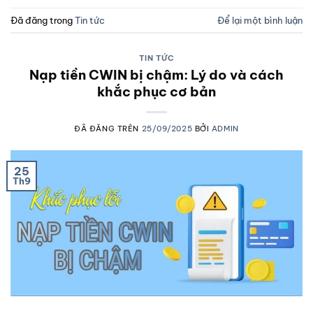
Đã đăng trong
Tin tức
Để lại một bình luận
TIN TỨC
Nạp tiền CWIN bị chậm: Lý do và cách
khắc phục cơ bản
ĐÃ ĐĂNG TRÊN
25/09/2025
BỞI
ADMIN
25
Th9