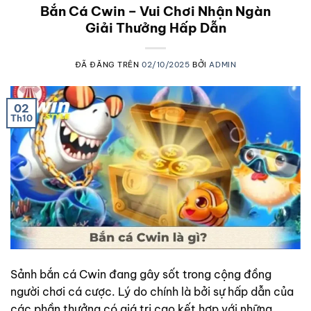
Bắn Cá Cwin – Vui Chơi Nhận Ngàn
Giải Thưởng Hấp Dẫn
ĐÃ ĐĂNG TRÊN
02/10/2025
BỞI
ADMIN
02
Th10
Sảnh bắn cá Cwin đang gây sốt trong cộng đồng
người chơi cá cược. Lý do chính là bởi sự hấp dẫn của
các phần thưởng có giá trị cao kết hợp với những