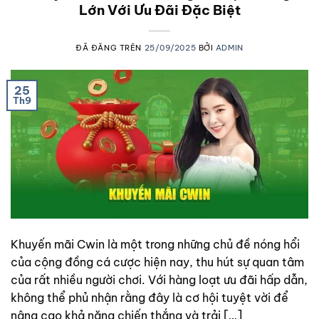
Lớn Với Ưu Đãi Đặc Biệt
ĐÃ ĐĂNG TRÊN
25/09/2025
BỞI
ADMIN
25
Th9
Khuyến mãi Cwin là một trong những chủ đề nóng hổi
của cộng đồng cá cược hiện nay, thu hút sự quan tâm
của rất nhiều người chơi. Với hàng loạt ưu đãi hấp dẫn,
không thể phủ nhận rằng đây là cơ hội tuyệt vời để
nâng cao khả năng chiến thắng và trải […]