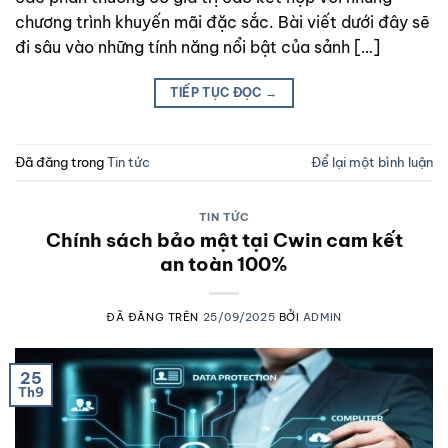
chương trình khuyến mãi đặc sắc. Bài viết dưới đây sẽ
đi sâu vào những tính năng nổi bật của sảnh […]
TIẾP TỤC ĐỌC
→
Đã đăng trong
Tin tức
Để lại một bình luận
TIN TỨC
Chính sách bảo mật tại Cwin cam kết
an toàn 100%
ĐÃ ĐĂNG TRÊN
25/09/2025
BỞI
ADMIN
25
Th9