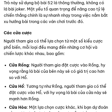
Trò này sử dụng bộ bài 52 lá thông thường, không có
lá bài joker. Một yếu tố quan trọng để nâng cao tỷ lệ
chiến thắng chính là sự nhanh nhạy trong việc nắm bắt
xu hướng bài trong các ván chơi trước đó.
Các cửa cược
Người tham gia có thể lựa chọn từ một số kiểu cược
phổ biến, mỗi loại đều mang đến những cơ hội và
chiến lược khác nhau, bao gồm:
Cửa Rồng
: Người tham gia đặt cược vào Rồng, hy
vọng rằng lá bài của bên này sẽ có giá trị cao hơn
so với Hổ.
Cửa Hổ
: Tương tự như Rồng, người tham gia có thể
đặt cược vào Hổ, với hy vọng lá bài của cửa này sẽ
mạnh hơn Rồng.
Cửa Hòa
: Một lựa chọn cược khác, khi bạn dự đoán