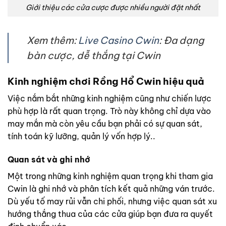
Giới thiệu các cửa cược được nhiều người đặt nhất
Xem thêm:
Live Casino Cwin
: Đa dạng
bàn cược, dễ thắng tại Cwin
Kinh nghiệm chơi Rồng Hổ Cwin hiệu quả
Việc nắm bắt những kinh nghiệm cũng như chiến lược
phù hợp là rất quan trọng. Trò này không chỉ dựa vào
may mắn mà còn yêu cầu bạn phải có sự quan sát,
tính toán kỹ lưỡng, quản lý vốn hợp lý..
Quan sát và ghi nhớ
Một trong những kinh nghiệm quan trọng khi tham gia
Cwin là ghi nhớ và phân tích kết quả những ván trước.
Dù yếu tố may rủi vẫn chi phối, nhưng việc quan sát xu
hướng thắng thua của các cửa giúp bạn đưa ra quyết