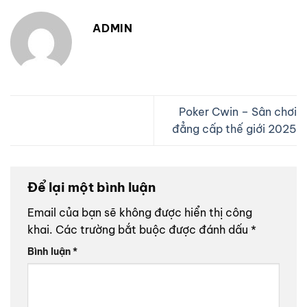
ADMIN
Poker Cwin – Sân chơi
đẳng cấp thế giới 2025
Để lại một bình luận
Email của bạn sẽ không được hiển thị công
khai.
Các trường bắt buộc được đánh dấu
*
Bình luận
*