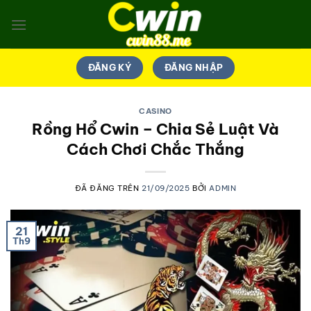
Chuyển
đến
nội
dung
ĐĂNG KÝ
ĐĂNG NHẬP
CASINO
Rồng Hổ Cwin – Chia Sẻ Luật Và
Cách Chơi Chắc Thắng
ĐÃ ĐĂNG TRÊN
21/09/2025
BỞI
ADMIN
21
Th9