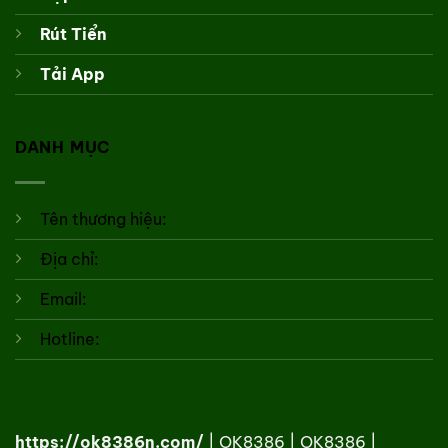
Rút Tiển
Tải App
DANH MỤC
Tên thương hiệu:
Địa chỉ:
Email:
Hotline:
https://ok8386n.com/
|
OK8386
|
OK8386
|