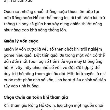
định chuẩn xác.
Quan sát những chuỗi thắng hoặc thua liên tiếp tại
cửa Rồng hoặc Hổ có thể mang lại lợi thế. Việc lưu trữ
thông tin này sẽ giúp bạn xây dựng chiến thuật cũng
như nâng cao khả năng thắng lớn.
Quản lý vốn cược
Quản lý vốn cược là yếu tố then chốt khi trải nghiệm
game hiệu quả. Đặt tiền quá lớn trong một ván có thể
dẫn đến mất toàn bộ số tiền nếu vận may không ủng
hộ. Vì vậy, hãy chia nhỏ số vốn và đặt độ hợp lý để
duy trì khả năng tham gia lâu dài. Một lời khuyên là chỉ
cược một phần nhỏ số vốn, linh hoạt điều chỉnh số tiền
tùy vào tình huống.
Chọn Cwin an toàn khi tham gia
Khi tham gia Rồng Hổ Cwin, lựa chọn một nguồn chơi