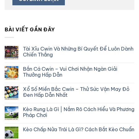
BÀI VIẾT GẦN ĐÂY
Tài Xỉu Cwin Và Những Bí Quyết Để Luôn Dành
Chiến Thắng
Bắn Cá Cwin – Vui Chơi Nhận Ngàn Giải
Thưởng Hấp Dẫn
Xổ Số Miền Bắc Cwin – Thử Sức Vận May Đỏ
Đen Hấp Dẫn Nhất
Kèo Rung Là Gì | Nắm Rõ Cách Hiểu Và Phương
Pháp Chơi
Kèo Chấp Nửa Trái Là Gì? Cách Bắt Kèo Chuẩn